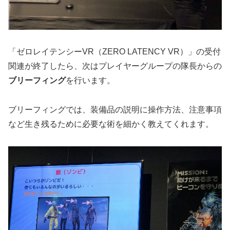
「ゼロレイテンシーVR（ZERO LATENCY VR）」の受付
関連が終了したら、次はプレイヤーグループの隊長からの
ブリーフィング
を行います。
ブリーフィングでは、装備品の説明に操作方法、注意事項
など生き残るために必要な術を細かく教えてくれます。