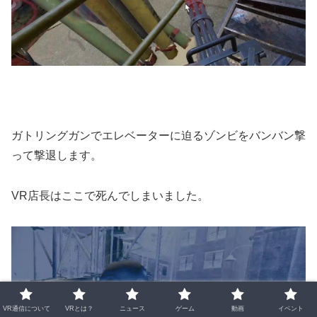
ガトリングガンでエレベーターに迫るゾンビをバンバン撃
って撃退します。
VR店長はここで死んでしまいました。
VR通信について
VRとは？
ニュース
ゲーム
動画
イベント