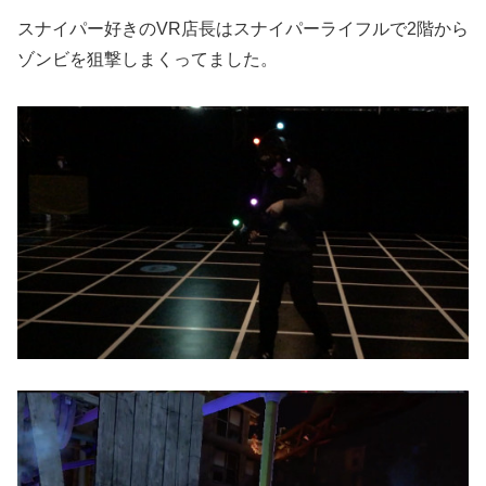
スナイパー好きのVR店長はスナイパーライフルで2階から
ゾンビを狙撃しまくってました。