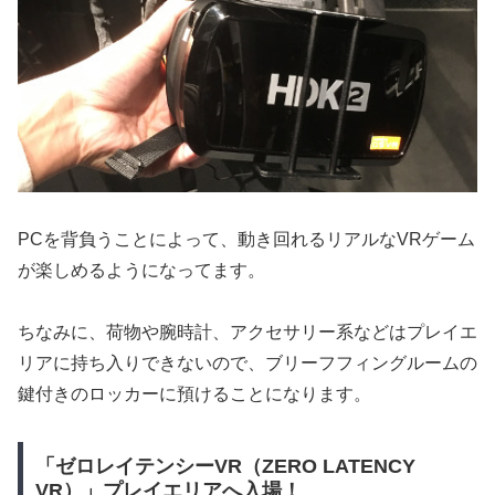
PCを背負うことによって、動き回れるリアルなVRゲーム
が楽しめるようになってます。
ちなみに、荷物や腕時計、アクセサリー系などはプレイエ
リアに持ち入りできないので、ブリーフフィングルームの
鍵付きのロッカーに預けることになります。
「ゼロレイテンシーVR（ZERO LATENCY
VR）」プレイエリアへ入場！