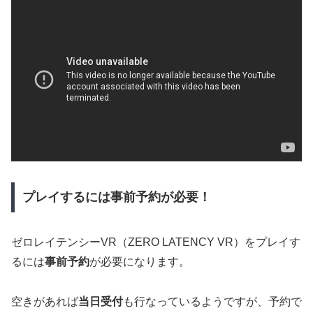
プレイするには事前予約が必要！
ゼロレイテンシーVR（ZERO LATENCY VR）をプレイす
るには
事前予約
が必要になります。
空きがあれば
当日受付
も行なっているようですが、予約で