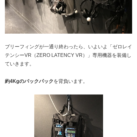
ブリーフィングが一通り終わったら、いよいよ「ゼロレイ
テンシーVR（ZERO LATENCY VR）」専用機器を装備し
ていきます。
約4Kgのバックパック
を背負います。