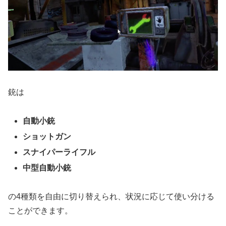
銃は
自動小銃
ショットガン
スナイパーライフル
中型自動小銃
の4種類を自由に切り替えられ、状況に応じて使い分ける
ことができます。