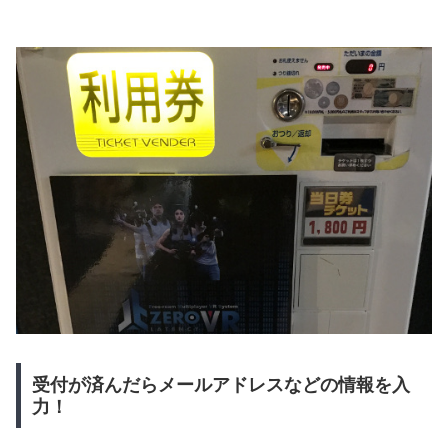
受付が済んだらメールアドレスなどの情報を入
力！