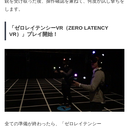
銃を受け取った後、操作確認を兼ねて、何度か試し撃ちを
します。
「ゼロレイテンシーVR（ZERO LATENCY
VR）」プレイ開始！
全ての準備が終わったら、「ゼロレイテンシー