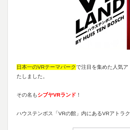
日本一のVRテーマパーク
で注目を集めた人気ア
たしました。
その名も
シブヤVRランド
！
ハウステンボス「VRの館」内にあるVRアトラ