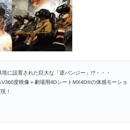
鉄塔に設置された巨大な「逆バンジー」!?・・・
V360度映像＋劇場用4DシートMX4D®の体感モーショ
実現！