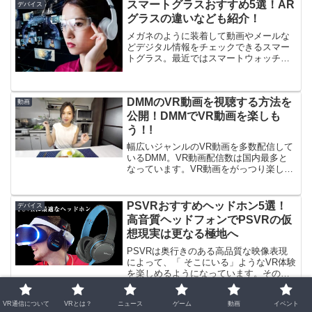
っています！「ぜひとも...
スマートグラスおすすめ5選！AR
デバイス
グラスの違いなども紹介！
メガネのように装着して動画やメールな
どデジタル情報をチェックできるスマー
トグラス。最近ではスマートウォッチと
並ぶウェアラブルデジタルデバイスとし
て、各社による開発が急速に進んでいま
す。ここでは、注目の未来アイテムスマ
DMMのVR動画を視聴する方法を
ートグラスについて特集し...
動画
公開！DMMでVR動画を楽しも
う！!
幅広いジャンルのVR動画を多数配信して
いるDMM。VR動画配信数は国内最多と
なっています。VR動画をがっつり楽しむ
上では避けては通れないサイトですね。
そこで今回は、DMMのVR動画を楽しむ
方法を紹介します。DMMのVR動画を見
PSVRおすすめヘッドホン5選！
デバイス
るために必要な...
高音質ヘッドフォンでPSVRの仮
想現実は更なる極地へ
PSVRは奥行きのある高品質な映像表現
によって、「 そこにいる」ようなVR体験
を楽しめるようになっています。その映
像表現に「音」を加えることによって、
よりリアリティの高い体験が出来るよう
VR通信について
VRとは？
ニュース
ゲーム
動画
イベント
になります。今回は、より臨場感の高い
OculusQuest2とは？話題の最新
デバイス