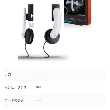
出力
ーー
インピーダンス
16Ω
コードの長さ
ーー