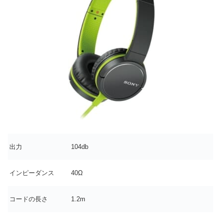
出力
104db
インピーダンス
40Ω
コードの長さ
1.2m