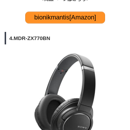
bionikmantis[Amazon]
4.MDR-ZX770BN