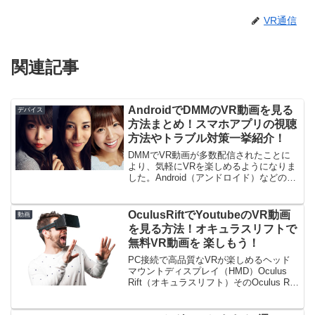
VR通信
関連記事
AndroidでDMMのVR動画を見る
デバイス
方法まとめ！スマホアプリの視聴
方法やトラブル対策一挙紹介！
DMMでVR動画が多数配信されたことに
より、気軽にVRを楽しめるようになりま
した。Android（アンドロイド）などのス
マホを使うだけで誰でも簡単にVR動画を
見ることができます。AndroidでDMMの
VR動画を見る方法今回はAndroid...
OculusRiftでYoutubeのVR動画
動画
を見る方法！オキュラスリフトで
無料VR動画を 楽しもう！
PC接続で高品質なVRが楽しめるヘッド
マウントディスプレイ（HMD）Oculus
Rift（オキュラスリフト）そのOculus Rift
でYouTubeが楽しめるとのこと！！
YouTubeでもVR動画がどんどん増えてい