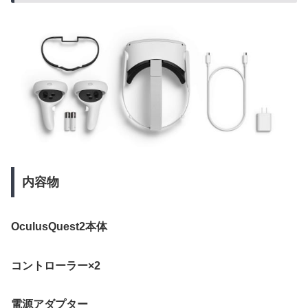
内容物
OculusQuest2本体
コントローラー×2
電源アダプター