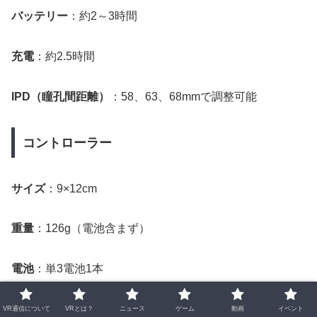
バッテリー
：約2～3時間
充電
：約2.5時間
IPD（瞳孔間距離）
：58、63、68mmで調整可能
コントローラー
サイズ
：9×12cm
重量
：126g（電池含まず）
電池
：単3電池1本
VR通信について
VRとは？
ニュース
ゲーム
動画
イベント
まとめ