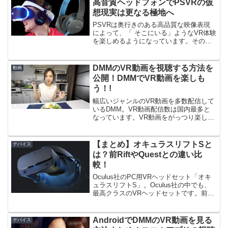
高音質ヘッドフォンでPSVRの仮
想現実は更なる極地へ
PSVRは奥行きのある高品質な映像表現
によって、「 そこにいる」ようなVR体験
を楽しめるようになっています。その映
像表現に「音」を加えることによって、
よりリアリティの高い体験が出来るよう
になります。今回は、より臨場感の高い
DMMのVR動画を視聴する方法を
動画
VR体験が楽しめる...
公開！DMMでVR動画を楽しも
う！!
幅広いジャンルのVR動画を多数配信して
いるDMM。VR動画配信数は国内最多と
なっています。VR動画をがっつり楽しむ
上では避けては通れないサイトですね。
そこで今回は、DMMのVR動画を楽しむ
方法を紹介します。DMMのVR動画を見
【まとめ】オキュラスリフトSと
デバイス
るために必要な...
は？前RiftやQuestとの違い比
較！
Oculus社のPC用VRヘッドセット「オキ
ュラスリフトS」。Oculus社の中でも、
最高クラスのVRヘッドセットです。前モ
デルの「オキュラスリフト」から進化
し、より快適に高品質なVRが楽しめるよ
うになっています。オキュラスリフトSは
AndroidでDMMのVR動画を見る
デバイス
前モデ...