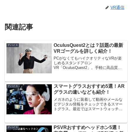
VR通信
関連記事
OculusQuest2とは？話題の最新
デバイス
VRゴーグルを詳しく紹介！
PCがなくてもハイクオリティなVRが楽
しめるスタンドアロン
VR「OculusQuest2」。手軽に高品質な
VRが楽しめると今最も人気のあるVRゴ
ーグルです。OculusQuest2はどんなVR
ゴーグルなのか？具体的にはどんなVR体
スマートグラスおすすめ5選！AR
験ができる...
デバイス
グラスの違いなども紹介！
メガネのように装着して動画やメールな
どデジタル情報をチェックできるスマー
トグラス。最近ではスマートウォッチと
並ぶウェアラブルデジタルデバイスとし
て、各社による開発が急速に進んでいま
す。ここでは、注目の未来アイテムスマ
PSVRおすすめヘッドホン5選！
ートグラスについて特集し...
デバイス