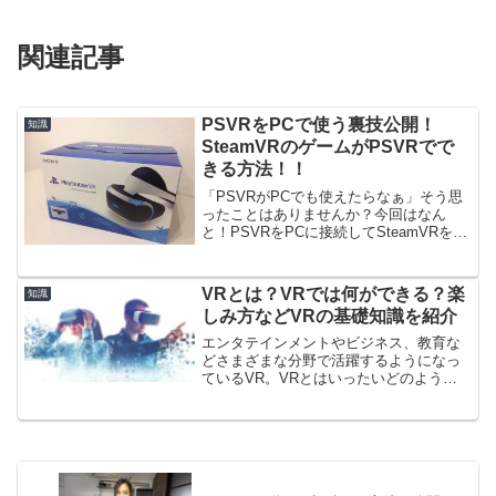
関連記事
PSVRをPCで使う裏技公開！
知識
SteamVRのゲームがPSVRでで
きる方法！！
「PSVRがPCでも使えたらなぁ」そう思
ったことはありませんか？今回はなん
と！PSVRをPCに接続してSteamVRを遊
ぶ裏技を紹介します！PSVRをPCに繋ぐ
前の注意事項※これは私が成功した方法
をお伝えするだけであって必ず成功する
VRとは？VRでは何ができる？楽
知識
方法を記...
しみ方などVRの基礎知識を紹介
エンタテインメントやビジネス、教育な
どさまざまな分野で活躍するようになっ
ているVR。VRとはいったいどのような
ものなのでしょうか？VRの基礎知識はも
ちろん、楽しみ方などVRのについて詳し
く紹介。