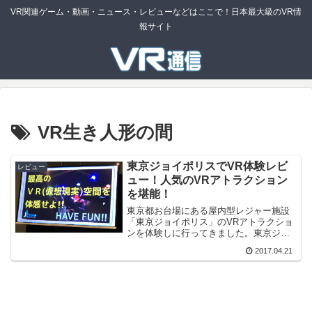
VR関連ゲーム・動画・ニュース・レビューなどはここで！日本最大級のVR情
報サイト
VR生き人形の間
東京ジョイポリスでVR体験レビ
レビュー
ュー！人気のVRアトラクション
を堪能！
東京都お台場にある屋内型レジャー施設
「東京ジョイポリス」のVRアトラクショ
ンを体験しに行ってきました。東京ジョ
イポリスとは？東京ジョイポリスは日本
2017.04.21
国内最大級の屋内型テーマパークです。
東京ジョイポリスはデジタルとリアルの
融合である「デジタリア...