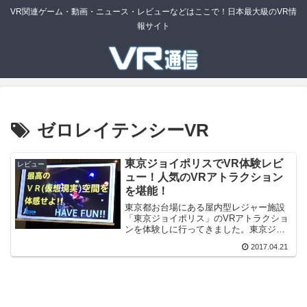
VR関連ゲーム・動画・ニュース・レビューなどはここで！日本最大級のVR情
報サイト
ゼロレイテンシーVR
東京ジョイポリスでVR体験レビ
レビュー
ュー！人気のVRアトラクション
を堪能！
東京都お台場にある屋内型レジャー施設
「東京ジョイポリス」のVRアトラクショ
ンを体験しに行ってきました。東京ジョ
イポリスとは？東京ジョイポリスは日本
2017.04.21
国内最大級の屋内型テーマパークです。
東京ジョイポリスはデジタルとリアルの
融合である「デジタリア...