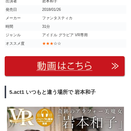
出演者
岩本和子
発売日
2018/01/26
メーカー
ファンタスティカ
時間
31分
ジャンル
アイドル グラビア VR専用
オススメ度
★★★
☆☆
5.act1 いつもと違う場所で 岩本和子