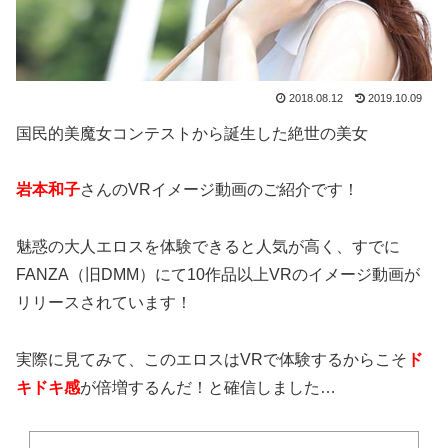
2018.08.12
2019.10.09
国民的美魔女コンテストから誕生した絶世の美女
岩本和子
さんのVRイメージ動画のご紹介です！
魅惑の大人エロスを体験できると人気が高く、すでに
FANZA（旧DMM）にて10作品以上VRのイメージ動画が
リリースされています！
実際に見てみて、このエロスはVRで体験するからこそ
ド
キドキ感
が倍増するんだ！と確信しました…