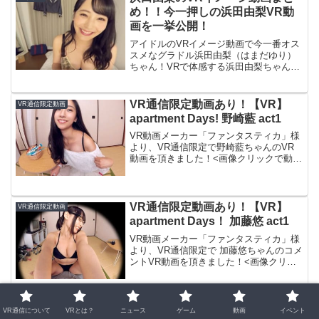
め！！今一押しの浜田由梨VR動
画を一挙公開！
アイドルのVRイメージ動画で今一番オス
スメなグラドル浜田由梨（はまだゆり）
ちゃん！VRで体感する浜田由梨ちゃんの
声・雰囲気・ルックスは何とも言えない
幸福感を与えてくれます。通常のイメー
ジビデオでは体感できない、VRイメージ
VR通信限定動画あり！【VR】
VR通信限定動画
動画の『アイドルと...
apartment Days! 野崎藍 act1
VR動画メーカー「ファンタスティカ」様
より、VR通信限定で野崎藍ちゃんのVR
動画を頂きました！<画像クリックで動画
再生します＞その他のVR通信限定動画は
こちら→本編は『【VR】apartment
Days! 野崎藍 act1』タイトル【VR...
VR通信限定動画あり！【VR】
VR通信限定動画
apartment Days！ 加藤悠 act1
VR動画メーカー「ファンタスティカ」様
より、VR通信限定で 加藤悠ちゃんのコメ
ントVR動画を頂きました！<画像クリッ
クで動画再生します＞その他のVR通信限
定動画はこちら→本編は『【VR】
apartment Days！ 加藤悠 act1』タイ...
VR通信限定動画あり！【VR】ト
VR通信限定動画
VR通信について
VRとは？
ニュース
ゲーム
動画
イベント