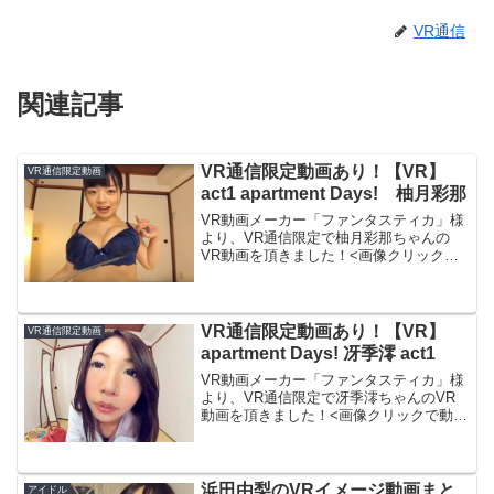
VR通信
関連記事
VR通信限定動画あり！【VR】
VR通信限定動画
act1 apartment Days! 柚月彩那
VR動画メーカー「ファンタスティカ」様
より、VR通信限定で柚月彩那ちゃんの
VR動画を頂きました！<画像クリックで
動画再生します＞その他のVR通信限定動
画はこちら→本編は『【VR】act1
apartment Days！ 柚月彩那』タイトル
【...
VR通信限定動画あり！【VR】
VR通信限定動画
apartment Days! 冴季澪 act1
VR動画メーカー「ファンタスティカ」様
より、VR通信限定で冴季澪ちゃんのVR
動画を頂きました！<画像クリックで動画
再生します＞その他のVR通信限定動画は
こちら→本編は『【VR】apartment
Days! 冴季澪 act1』タイトル【VR...
浜田由梨のVRイメージ動画まと
アイドル