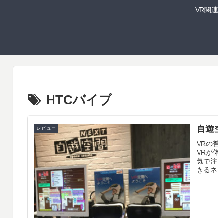
VR関
HTCバイブ
自遊
レビュー
VRの
VRが
気で注
きるネッ