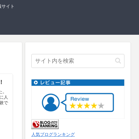
報サイト
！
た。
に人
験で
人気ブログランキング