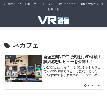
VR関連ゲーム・動画・ニュース・レビューなどはここで！日本最大級のVR情
報サイト
ネカフェ
自遊空間NEXTで気軽にVR体験！
レビュー
詳細感想レビューを公開！！
VRの普及によって、今ではネットカフェ
でもVRを体験できるようになりました。
VRが体験できる多数のネットカフェの中
で、「自遊空間NEXT蒲田西口店」特に人
気で注目を集めています。「自遊空間
2017.04.21
NEXT蒲田西口店」が人気の秘密VRが体
験できるネッ...